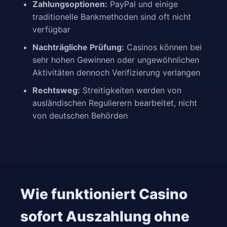
Zahlungsoptionen:
PayPal und einige
traditionelle Bankmethoden sind oft nicht
verfügbar
Nachträgliche Prüfung:
Casinos können bei
sehr hohen Gewinnen oder ungewöhnlichen
Aktivitäten dennoch Verifizierung verlangen
Rechtsweg:
Streitigkeiten werden von
ausländischen Regulierern bearbeitet, nicht
von deutschen Behörden
Wie funktioniert Casino
sofort Auszahlung ohne