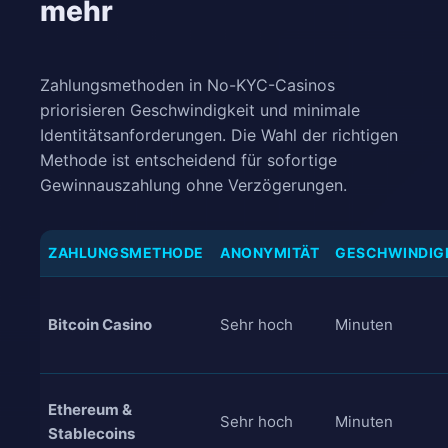
mehr
Zahlungsmethoden in No-KYC-Casinos
priorisieren Geschwindigkeit und minimale
Identitätsanforderungen. Die Wahl der richtigen
Methode ist entscheidend für sofortige
Gewinnauszahlung ohne Verzögerungen.
ZAHLUNGSMETHODE
ANONYMITÄT
GESCHWINDIG
Bitcoin Casino
Sehr hoch
Minuten
Ethereum &
Sehr hoch
Minuten
Stablecoins