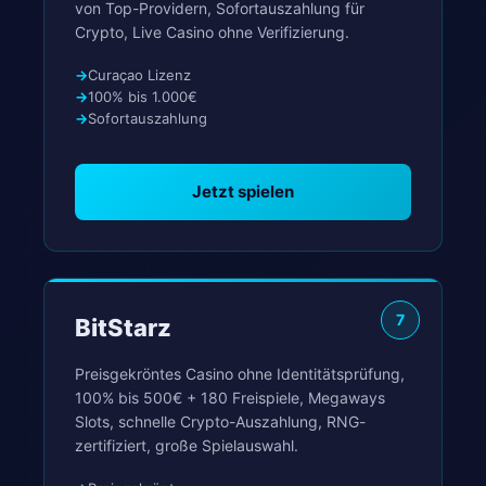
von Top-Providern, Sofortauszahlung für
Crypto, Live Casino ohne Verifizierung.
Curaçao Lizenz
100% bis 1.000€
Sofortauszahlung
Jetzt spielen
7
BitStarz
Preisgekröntes Casino ohne Identitätsprüfung,
100% bis 500€ + 180 Freispiele, Megaways
Slots, schnelle Crypto-Auszahlung, RNG-
zertifiziert, große Spielauswahl.