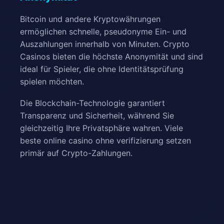
Bitcoin und andere Kryptowährungen
ermöglichen schnelle, pseudonyme Ein- und
Auszahlungen innerhalb von Minuten. Crypto
Casinos bieten die höchste Anonymität und sind
ideal für Spieler, die ohne Identitätsprüfung
spielen möchten.
Die Blockchain-Technologie garantiert
Transparenz und Sicherheit, während Sie
gleichzeitig Ihre Privatsphäre wahren. Viele
beste online casino ohne verifizierung setzen
primär auf Crypto-Zahlungen.