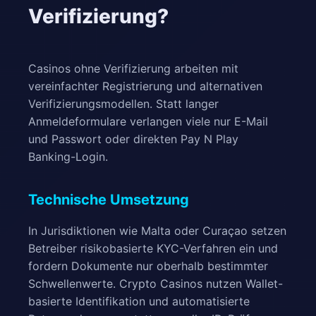
Verifizierung?
Casinos ohne Verifizierung arbeiten mit
vereinfachter Registrierung und alternativen
Verifizierungsmodellen. Statt langer
Anmeldeformulare verlangen viele nur E-Mail
und Passwort oder direkten Pay N Play
Banking-Login.
Technische Umsetzung
In Jurisdiktionen wie Malta oder Curaçao setzen
Betreiber risikobasierte KYC-Verfahren ein und
fordern Dokumente nur oberhalb bestimmter
Schwellenwerte. Crypto Casinos nutzen Wallet-
basierte Identifikation und automatisierte