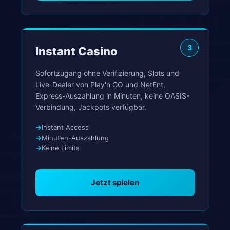
3
Instant Casino
Sofortzugang ohne Verifizierung, Slots und
Live-Dealer von Play'n GO und NetEnt,
Express-Auszahlung in Minuten, keine OASIS-
Verbindung, Jackpots verfügbar.
Instant Access
Minuten-Auszahlung
Keine Limits
Jetzt spielen