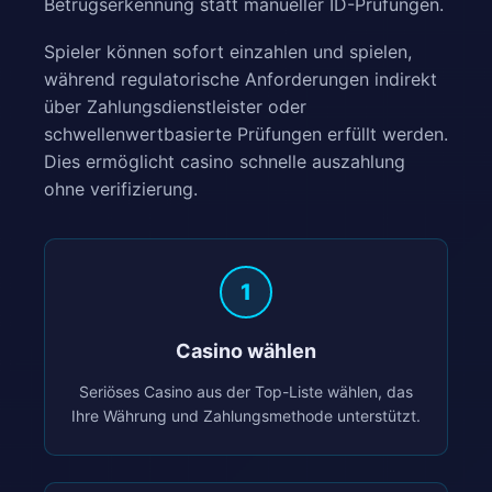
Betrugserkennung statt manueller ID-Prüfungen.
Spieler können sofort einzahlen und spielen,
während regulatorische Anforderungen indirekt
über Zahlungsdienstleister oder
schwellenwertbasierte Prüfungen erfüllt werden.
Dies ermöglicht casino schnelle auszahlung
ohne verifizierung.
1
Casino wählen
Seriöses Casino aus der Top-Liste wählen, das
Ihre Währung und Zahlungsmethode unterstützt.