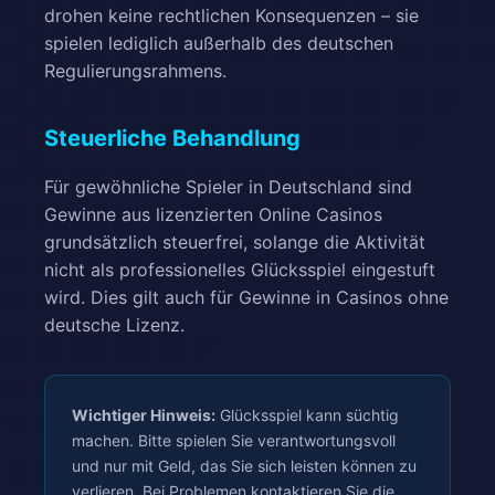
drohen keine rechtlichen Konsequenzen – sie
spielen lediglich außerhalb des deutschen
Regulierungsrahmens.
Steuerliche Behandlung
Für gewöhnliche Spieler in Deutschland sind
Gewinne aus lizenzierten Online Casinos
grundsätzlich steuerfrei, solange die Aktivität
nicht als professionelles Glücksspiel eingestuft
wird. Dies gilt auch für Gewinne in Casinos ohne
deutsche Lizenz.
Wichtiger Hinweis:
Glücksspiel kann süchtig
machen. Bitte spielen Sie verantwortungsvoll
und nur mit Geld, das Sie sich leisten können zu
verlieren. Bei Problemen kontaktieren Sie die