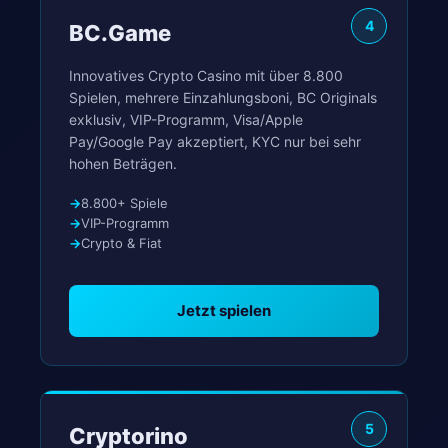
4
BC.Game
Innovatives Crypto Casino mit über 8.800
Spielen, mehrere Einzahlungsboni, BC Originals
exklusiv, VIP-Programm, Visa/Apple
Pay/Google Pay akzeptiert, KYC nur bei sehr
hohen Beträgen.
8.800+ Spiele
VIP-Programm
Crypto & Fiat
Jetzt spielen
5
Cryptorino