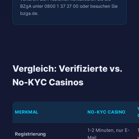
BZgA unter 0800 1 37 27 00 oder besuchen Sie
bzga.de.
Vergleich: Verifizierte vs.
No-KYC Casinos
MERKMAL
NO-KYC CASINO
1-2 Minuten, nur E-
Registrierung
Mail