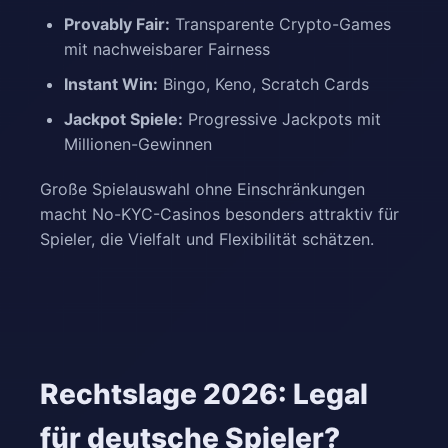
Provably Fair:
Transparente Crypto-Games
mit nachweisbarer Fairness
Instant Win:
Bingo, Keno, Scratch Cards
Jackpot Spiele:
Progressive Jackpots mit
Millionen-Gewinnen
Große Spielauswahl ohne Einschränkungen
macht No-KYC-Casinos besonders attraktiv für
Spieler, die Vielfalt und Flexibilität schätzen.
Rechtslage 2026: Legal
für deutsche Spieler?