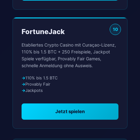
10
FortuneJack
Etabliertes Crypto Casino mit Curaçao-Lizenz,
110% bis 1.5 BTC + 250 Freispiele, Jackpot
Spiele verfügbar, Provably Fair Games,
schnelle Anmeldung ohne Ausweis.
110% bis 1.5 BTC
Provably Fair
Jackpots
Jetzt spielen