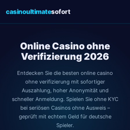
casinoultimate
sofort
Online Casino ohne
Verifizierung 2026
Entdecken Sie die besten online casino
ohne verifizierung mit sofortiger
Auszahlung, hoher Anonymität und
schneller Anmeldung. Spielen Sie ohne KYC
bei seriösen Casinos ohne Ausweis –
geprüft mit echtem Geld für deutsche
Spieler.