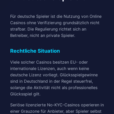
Für deutsche Spieler ist die Nutzung von Online
Casinos ohne Verifizierung grundsätzlich nicht
strafbar. Die Regulierung richtet sich an
Betreiber, nicht an private Spieler.
Rechtliche Situation
Viele solcher Casinos besitzen EU- oder
internationale Lizenzen, auch wenn keine
deutsche Lizenz vorliegt. Glücksspielgewinne
sind in Deutschland in der Regel steuerfrei,
solange die Aktivität nicht als professionelles
Glücksspiel gilt.
Seriöse lizenzierte No-KYC-Casinos operieren in
einer Grauzone für Anbieter, aber Spieler selbst