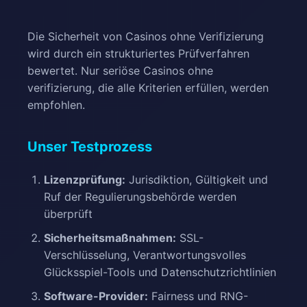
Die Sicherheit von Casinos ohne Verifizierung
wird durch ein strukturiertes Prüfverfahren
bewertet. Nur seriöse Casinos ohne
verifizierung, die alle Kriterien erfüllen, werden
empfohlen.
Unser Testprozess
Lizenzprüfung:
Jurisdiktion, Gültigkeit und
Ruf der Regulierungsbehörde werden
überprüft
Sicherheitsmaßnahmen:
SSL-
Verschlüsselung, Verantwortungsvolles
Glücksspiel-Tools und Datenschutzrichtlinien
Software-Provider:
Fairness und RNG-